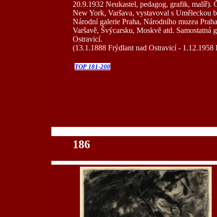
20.9.1932 Neukastel, pedagog, grafik, malíř).
New York, Varšava, vystavoval s Uměleckou be
Národní galerie Praha, Národního muzea Praha, 
Varšavě, Švýcarsku, Moskvě atd. Samostatná ga
Ostravicí.
(13.1.1888 Frýdlant nad Ostravicí - 1.12.1958 
TOP 181-200
100
186