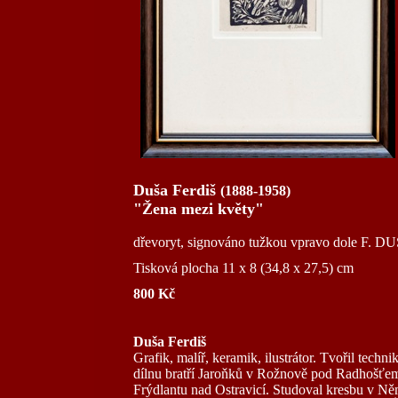
Duša Ferdiš
(1888-1958)
"Žena mezi květy"
dřevoryt, signováno tužkou vpravo dole F. DU
Tisková plocha 11 x 8 (34,8 x 27,5) cm
800 Kč
Duša Ferdiš
Grafik, malíř, keramik, ilustrátor. Tvořil techn
dílnu bratří Jaroňků v Rožnově pod Radhošťem,
Frýdlantu nad Ostravicí. Studoval kresbu v N