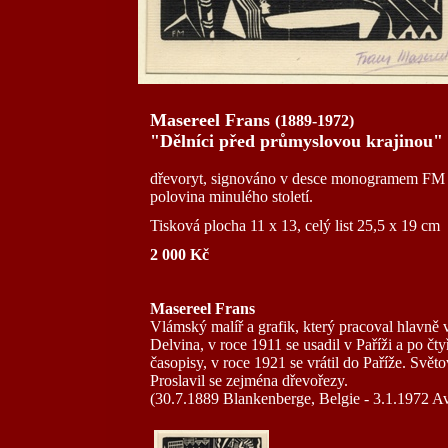
Masereel Frans
(1889-1972)
"Dělníci před průmyslovou krajinou"
dřevoryt, signováno v desce monogramem F
polovina minulého století.
Tisková plocha 11 x 13, celý list 25,5 x 19 cm
2 000 Kč
Masereel Frans
Vlámský malíř a grafik, který pracoval hlavně 
Delvina, v roce 1911 se usadil v Paříži a po čt
časopisy, v roce 1921 se vrátil do Paříže. Svět
Proslavil se zejména dřevořezy.
(30.7.1889 Blankenberge, Belgie - 3.1.1972 Av