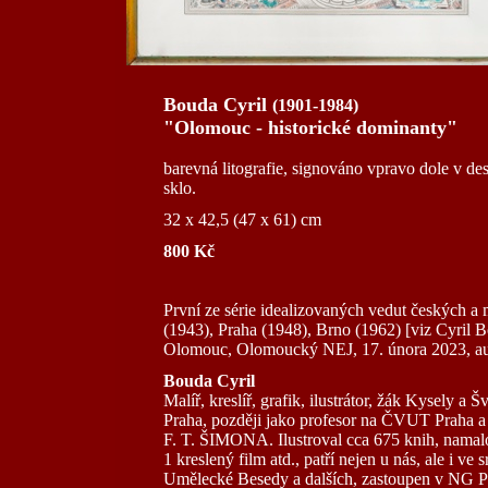
Bouda Cyril
(1901-1984)
"Olomouc - historické dominanty"
barevná litografie, signováno vpravo dole v 
sklo.
32 x 42,5 (47 x 61) cm
800 Kč
První ze série idealizovaných vedut českých 
(1943), Praha (1948), Brno (1962) [viz Cyril 
Olomouc, Olomoucký NEJ, 17. února 2023, au
Bouda Cyril
Malíř, kreslíř, grafik, ilustrátor, žák Kysely 
Praha, později jako profesor na ČVUT Praha a 
F. T. ŠIMONA. Ilustroval cca 675 knih, namalov
1 kreslený film atd., patří nejen u nás, ale i 
Umělecké Besedy a dalších, zastoupen v NG P