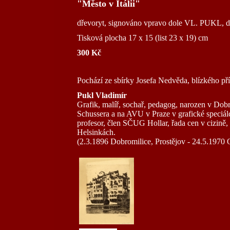
"Město v Itálii"
dřevoryt, signováno vpravo dole VL. PUKL, da
Tisková plocha 17 x 15 (list 23 x 19) cm
300 Kč
Pochází ze sbírky Josefa Nedvěda, blízkého pří
Pukl Vladimír
Grafik, malíř, sochař, pedagog, narozen v Do
Schussera a na AVU v Praze v grafické speciálc
profesor, člen SČUG Hollar, řada cen v cizině,
Helsinkách.
(2.3.1896 Dobromilice, Prostějov - 24.5.1970