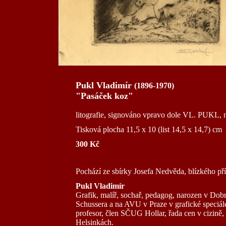
Pukl Vladimír
(1896-1970)
"Pasáček koz"
litografie, signováno vpravo dole VL. PUKL, n
Tisková plocha 11,5 x 10 (list 14,5 x 14,7) cm
300 Kč
Pochází ze sbírky Josefa Nedvěda, blízkého pří
Pukl Vladimír
Grafik, malíř, sochař, pedagog, narozen v Do
Schussera a na AVU v Praze v grafické speciálc
profesor, člen SČUG Hollar, řada cen v cizině,
Helsinkách.