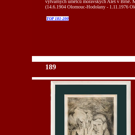
výtvarných umělců moravských Aleš v Brně. Mal
(14.6.1904 Olomouc-Hodolany - 1.11.1976 O
TOP 181-200
100
189