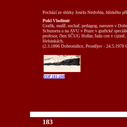
Pochází ze sbírky Josefa Nedvěda, blízkého pří
Pukl Vladimír
Grafik, malíř, sochař, pedagog, narozen v Do
Schussera a na AVU v Praze v grafické speciálc
profesor, člen SČUG Hollar, řada cen v cizině,
Helsinkách.
(2.3.1896 Dobromilice, Prostějov - 24.5.1970
TOP 181-200
100
183