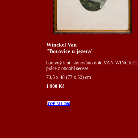
Winckel Van
"Borovice u jezera"
barevný lept, signováno dole VAN WINCKEL, ne
práce z období secese.
73,5 x 48 (77 x 52) cm
1 900 Kč
TOP 181-200