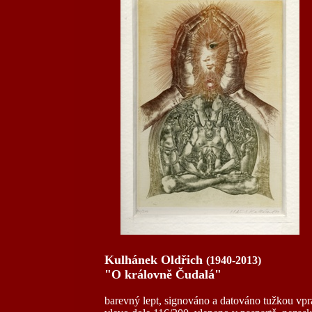
Kulhánek Oldřich
(1940-2013)
"O královně Čudalá"
barevný lept, signováno a datováno tužkou