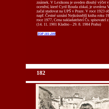
známek. V Lexikonu je uveden dlouhý výčet výs
ocenění, které Cyril Bouda získal, je uvedena 
začal studovat na UPŠ v Praze. V roce 1923 ob
např. Čestné uznání Nejkrásnější kniha roku 19
roce 1977, Cena nakladatelství Čs. spisovatel 
(14. 11. 1901 Kladno - 29. 8. 1984 Praha)
TOP 181-200
100
182