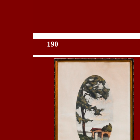
100
190