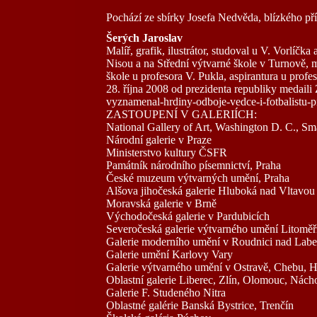
Pochází ze sbírky Josefa Nedvěda, blízkého pří
Šerých Jaroslav
Malíř, grafik, ilustrátor, studoval u V. Vorlíč
Nisou a na Střední výtvarné škole v Turnově, 
škole u profesora V. Pukla, aspirantura u profes
28. října 2008 od prezidenta republiky medaili 
vyznamenal-hrdiny-odboje-vedce-i-fotbalist
ZASTOUPENÍ V GALERIÍCH:
National Gallery of Art, Washington D. C., S
Národní galerie v Praze
Ministerstvo kultury ČSFR
Památník národního písemnictví, Praha
České muzeum výtvarných umění, Praha
Alšova jihočeská galerie Hluboká nad Vltavou
Moravská galerie v Brně
Východočeská galerie v Pardubicích
Severočeská galerie výtvarného umění Litoměř
Galerie moderního umění v Roudnici nad Labe
Galerie umění Karlovy Vary
Galerie výtvarného umění v Ostravě, Chebu, 
Oblastní galerie Liberec, Zlín, Olomouc, Nách
Galerie F. Studeného Nitra
Oblastné galérie Banská Bystrice, Trenčín