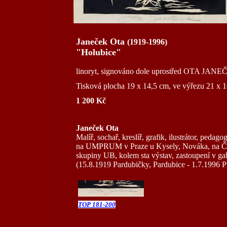
Janeček Ota
(1919-1996)
"Holubice"
linoryt, signováno dole uprostřed OTA JANEČ
Tisková plocha 19 x 14,5 cm, ve výřezu 21 x 
1 200 Kč
Janeček Ota
Malíř, sochař, kreslíř, grafik, ilustrátor, pedag
na UMPRUM v Praze u Kysely, Nováka, na Č
skupiny UB, kolem sta výstav, zastoupení v gal
(15.8.1919 Pardubičky, Pardubice - 1.7.1996 P
TOP 181-200