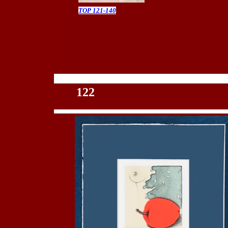
TOP 121-140
100
122