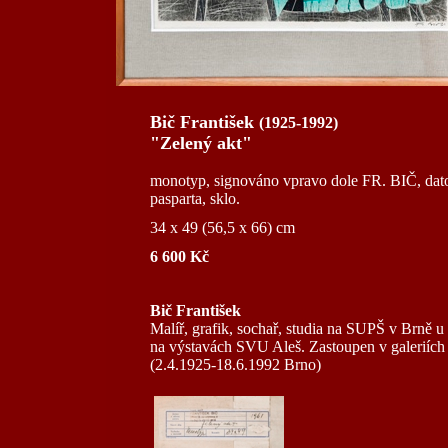
Bič František
(1925-1992)
"Zelený akt"
monotyp, signováno vpravo dole FR. BIČ, dato
pasparta, sklo.
34 x 49 (56,5 x 66) cm
6 600 Kč
Bič František
Malíř, grafik, sochař, studia na SUPŠ v Brně u
na výstavách SVU Aleš. Zastoupen v galeriích 
(2.4.1925-18.6.1992 Brno)