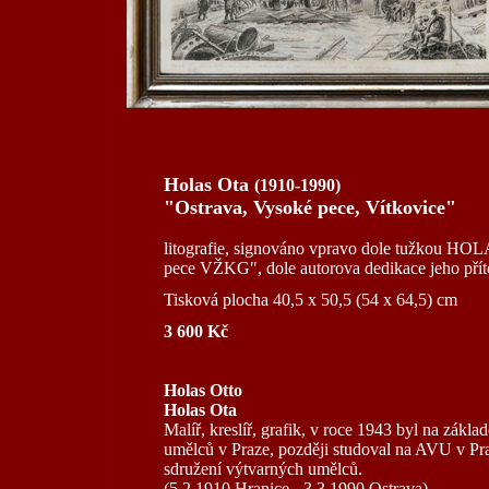
Holas Ota
(1910-1990)
"Ostrava, Vysoké pece, Vítkovice"
litografie, signováno vpravo dole tužkou HOL
pece VŽKG", dole autorova dedikace jeho přítel
Tisková plocha 40,5 x 50,5 (54 x 64,5) cm
3 600 Kč
Holas Otto
Holas Ota
Malíř, kreslíř, grafik, v roce 1943 byl na zákl
umělců v Praze, později studoval na AVU v P
sdružení výtvarných umělců.
(5.2.1910 Hranice - 3.3.1990 Ostrava)