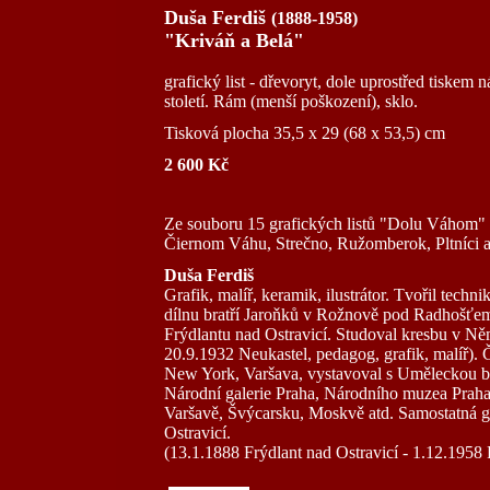
Duša Ferdiš
(1888-1958)
"Kriváň a Belá"
grafický list - dřevoryt, dole uprostřed tiske
století. Rám (menší poškození), sklo.
Tisková plocha 35,5 x 29 (68 x 53,5) cm
2 600 Kč
Ze souboru 15 grafických listů "Dolu Váhom" 
Čiernom Váhu, Strečno, Ružomberok, Pltníci a 
Duša Ferdiš
Grafik, malíř, keramik, ilustrátor. Tvořil techn
dílnu bratří Jaroňků v Rožnově pod Radhošťem,
Frýdlantu nad Ostravicí. Studoval kresbu v N
20.9.1932 Neukastel, pedagog, grafik, malíř).
New York, Varšava, vystavoval s Uměleckou be
Národní galerie Praha, Národního muzea Praha, 
Varšavě, Švýcarsku, Moskvě atd. Samostatná ga
Ostravicí.
(13.1.1888 Frýdlant nad Ostravicí - 1.12.1958 