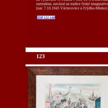
surrealista, navázal na tradice české imaginativ
(nar. 7.10.1945 Václavovice u Frýdku-Místku)
TOP 121-140
100
123