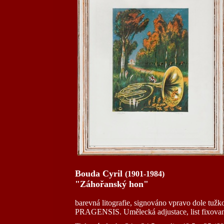
Bouda Cyril
(1901-1984)
"Záhořanský hon"
barevná litografie, signováno vpravo dole tu
PRAGENSIS. Umělecká adjustace, list fixovaný