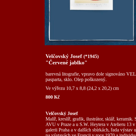
Velčovský Josef
(*1945)
"Červené jablko"
barevná litografie, vpravo dole signováno 
pasparta, sklo. Olep poškozený.
Ve výřezu 10,7 x 8,8 (24,2 x 20,2) cm
800 Kč
Velčovský Josef
Malíř, kreslíř, grafik, ilustrátor, sklář, keram
AVU v Praze a u S.W. Heytera v Atelieru 13 v P
galerii Praha a v dalších sbírkách, řada výstav 
na výstavách ve Francii v roce 1970 a individ