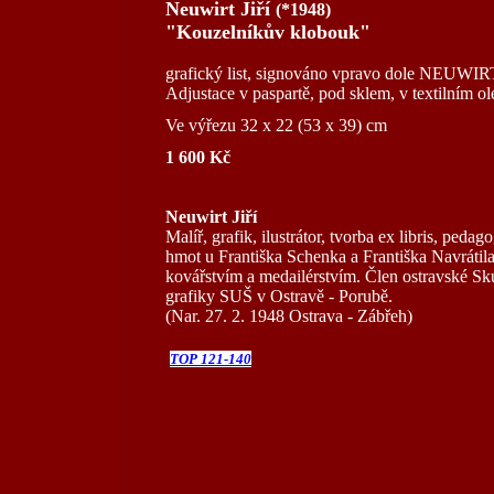
Neuwirt Jiří
(*1948)
"Kouzelníkův klobouk"
grafický list, signováno vpravo dole NEUWIRT
Adjustace v paspartě, pod sklem, v textilním ol
Ve výřezu 32 x 22 (53 x 39) cm
1 600 Kč
Neuwirt Jiří
Malíř, grafik, ilustrátor, tvorba ex libris, pe
hmot u Františka Schenka a Františka Navrátil
kovářstvím a medailérstvím. Člen ostravské Sk
grafiky SUŠ v Ostravě - Porubě.
(Nar. 27. 2. 1948 Ostrava - Zábřeh)
TOP 121-140