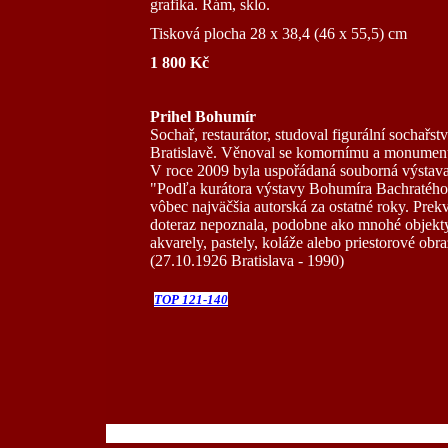
grafika. Rám, sklo.
Tisková plocha 28 x 38,4 (46 x 55,5) cm
1 800 Kč
Prihel Bohumír
Sochař, restaurátor, studoval figurální sochař
Bratislavě. Věnoval se komornímu a monumentál
V roce 2009 byla uspořádaná souborná výstava 
"Podľa kurátora výstavy Bohumíra Bachratého je
vôbec najväčšia autorská za ostatné roky. Prek
doteraz nepoznala, podobne ako mnohé objekty i
akvarely, pastely, koláže alebo priestorové o
(27.10.1926 Bratislava - 1990)
TOP 121-140
100