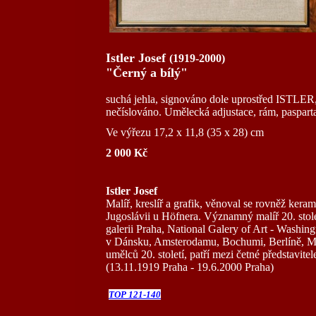
Istler Josef
(1919-2000)
"Černý a bílý"
suchá jehla, signováno dole uprostřed ISTLER,
nečíslováno. Umělecká adjustace, rám, pasparta
Ve výřezu 17,2 x 11,8 (35 x 28) cm
2 000 Kč
Istler Josef
Malíř, kreslíř a grafik, věnoval se rovněž kerami
Jugoslávii u Höfnera. Významný malíř 20. sto
galerii Praha, National Galery of Art - Washin
v Dánsku, Amsterodamu, Bochumi, Berlíně, Mn
umělců 20. století, patří mezi četné představit
(13.11.1919 Praha - 19.6.2000 Praha)
TOP 121-140