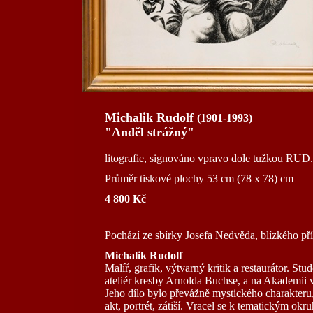
Michalik Rudolf
(1901-1993)
"Anděl strážný"
litografie, signováno vpravo dole tužkou RU
Průměr tiskové plochy 53 cm (78 x 78) cm
4 800 Kč
Pochází ze sbírky Josefa Nedvěda, blízkého pří
Michalik Rudolf
Malíř, grafik, výtvarný kritik a restaurátor. S
ateliér kresby Arnolda Buchse, a na Akademii
Jeho dílo bylo převážně mystického charakteru,
akt, portrét, zátiší. Vracel se k tematickým okr