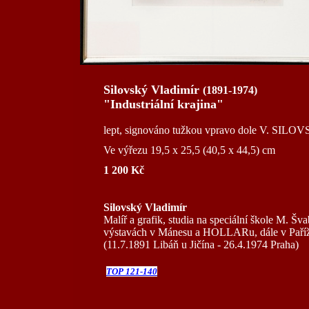
Silovský Vladimír
(1891-1974)
"Industriální krajina"
lept, signováno tužkou vpravo dole V. SILOV
Ve výřezu 19,5 x 25,5 (40,5 x 44,5) cm
1 200 Kč
Silovský Vladimír
Malíř a grafik, studia na speciální škole M. Š
výstavách v Mánesu a HOLLARu, dále v Paříži
(11.7.1891 Libáň u Jičína - 26.4.1974 Praha)
TOP 121-140