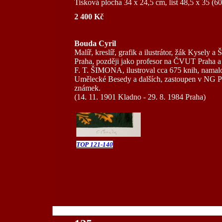
Tisková plocha 34 x 24,5 cm, list 48,5 x 35 (6
2 400 Kč
Bouda Cyril
Malíř, kreslíř, grafik a ilustrátor, žák Kysely
Praha, později jako profesor na ČVUT Praha a 
F. T. ŠIMONA, ilustroval cca 675 knih, namalov
Umělecké Besedy a dalších, zastoupen v NG P
známek.
(14. 11. 1901 Kladno - 29. 8. 1984 Praha)
TOP 121-140
100