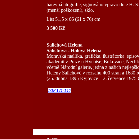
barevná litografie, signováno vpravo dole H
(menší poškození), sklo.
List 51,5 x 66 (61 x 76) cm
3 500 Kč
Salichová Helena
Salichová - Hálová Helena
Moravská malířka, grafička, ilustrátorka, spis
akademii v Praze u Hynaise, Bukovace, Nechleb
včetně Národní galerie, jedna z našich nejlepší
Heleny Salichové v rozsahu 400 stran a 1680 re
(25. dubna 1895 Kyjovice – 2. července 1975 
TOP 121-140
100